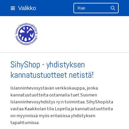
Haku
Siirry
Valikko
sivun
Hae
sisältöön
Suomen Islanninhevosyhdistys ry
SihyShop - yhdistyksen
kannatustuotteet netistä!
Islanninhevosystävän verkkokauppa, jonka
kannatustuotteita ostamalla tuet Suomen
Islanninhevosyhdistys ry:n toimintaa. SihyShopista
vastaa Kaakkolan tila Lopella ja kannatustuotteita
on myynnissä myös erilaisissa yhdistyksen
tapahtumissa.