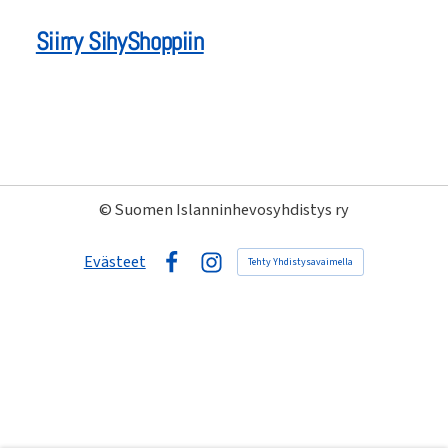
Siirry SihyShoppiin
©
Suomen Islanninhevosyhdistys ry
Evästeet
Tehty Yhdistysavaimella
Facebook
Instagram