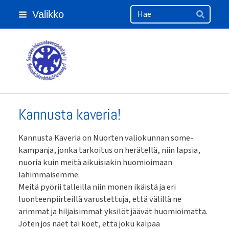
Haku
Siirry
Valikko
sivun
Hae
sisältöön
Suomen Islanninhevosyhdistys ry
Kannusta kaveria!
Kannusta Kaveria on Nuorten valiokunnan some-
kampanja, jonka tarkoitus on herätellä, niin lapsia,
nuoria kuin meitä aikuisiakin huomioimaan
lähimmäisemme.
Meitä pyörii talleilla niin monen ikäistä ja eri
luonteenpiirteillä varustettuja, että välillä ne
arimmat ja hiljaisimmat yksilöt jäävät huomioimatta.
Joten jos näet tai koet, että joku kaipaa