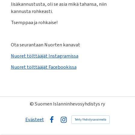
lisäkannustusta, oli se asia mikä tahansa, niin
kannusta rohkeasti.
Tsemppaa ja rohkaise!
Ota seurantaan Nuorten kanavat
Nuoret tölttääjät Instagramissa
Nuoret tölttääjät Facebookissa
©
Suomen Islanninhevosyhdistys ry
Evästeet
Tehty Yhdistysavaimella
Facebook
Instagram