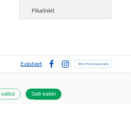
Pikalinkit
Evästeet
Tehty Yhdistysavaimella
Facebook
Instagram
 valitut
Salli kaikki