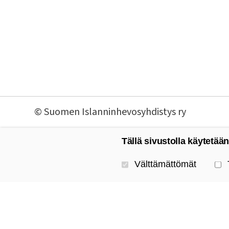
©
Suomen Islanninhevosyhdistys ry
Tällä sivustolla käytetään
Valitse käytettävät evästeet
Välttämättömät