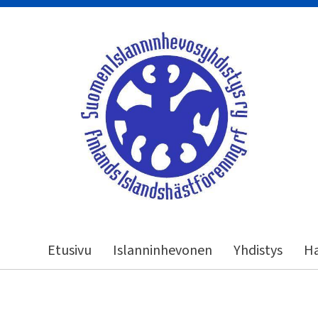
Siirry
sivun
sisältöön
Suomen Islanninhevosyhdistys ry
Etusivu
Islanninhevonen
Yhdistys
Ha