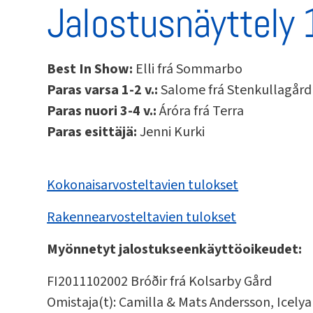
Jalostusnäyttely
B
est In Show:
Elli frá Sommarbo
Paras varsa 1-2 v.:
Salome frá Stenkullagård
Paras nuori 3-4 v.:
Áróra frá Terra
Paras esittäjä:
Jenni Kurki
Kokonaisarvosteltavien tulokset
Rakennearvosteltavien tulokset
Myönnetyt jalostukseenkäyttöoikeudet:
FI2011102002 Bróðir frá Kolsarby Gård
Omistaja(t): Camilla & Mats Andersson, Icelya