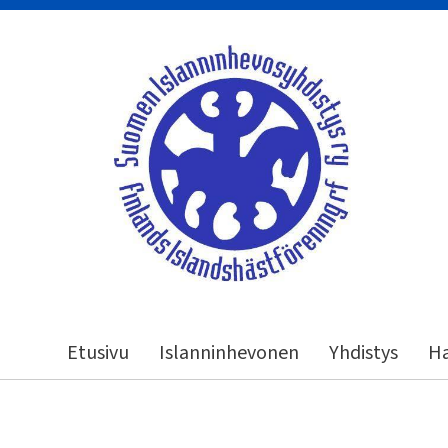
Siirry
sivun
sisältöön
Suomen Islanninhevosyhdistys ry
Etusivu
Islanninhevonen
Yhdistys
Ha