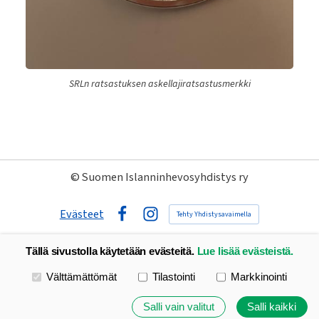
SRLn ratsastuksen askellajiratsastusmerkki
©
Suomen Islanninhevosyhdistys ry
Evästeet
Tehty Yhdistysavaimella
Facebook
Instagram
Tällä sivustolla käytetään evästeitä.
Lue lisää evästeistä.
Valitse käytettävät evästeet
Välttämättömät
Tilastointi
Markkinointi
Salli vain valitut
Salli kaikki