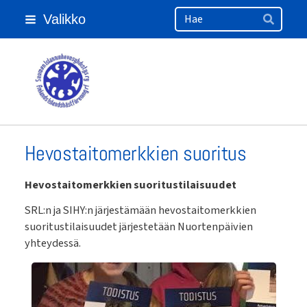
Haku
Siirry
Valikko
sivun
Hae
sisältöön
Suomen Islanninhevosyhdistys ry
Hevostaitomerkkien suoritus
Hevostaitomerkkien suoritustilaisuudet
SRL:n ja SIHY:n järjestämään hevostaitomerkkien
suoritustilaisuudet järjestetään Nuortenpäivien
yhteydessä.