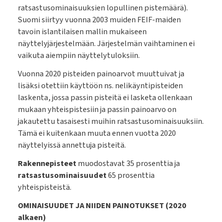
ratsastusominaisuuksien lopullinen pistemäärä).
Suomi siirtyy vuonna 2003 muiden FEIF-maiden
tavoin islantilaisen mallin mukaiseen
näyttelyjärjestelmään. Järjestelmän vaihtaminen ei
vaikuta aiempiin näyttelytuloksiin.
Vuonna 2020 pisteiden painoarvot muuttuivat ja
lisäksi otettiin käyttöön ns. nelikäyntipisteiden
laskenta, jossa passin pisteitä ei lasketa ollenkaan
mukaan yhteispistesiin ja passin painoarvo on
jakautettu tasaisesti muihin ratsastusominaisuuksiin.
Tämä ei kuitenkaan muuta ennen vuotta 2020
näyttelyissä annettuja pisteitä.
Rakennepisteet
muodostavat 35 prosenttia ja
ratsastusominaisuudet
65 prosenttia
yhteispisteistä.
OMINAISUUDET JA NIIDEN PAINOTUKSET (2020
alkaen)