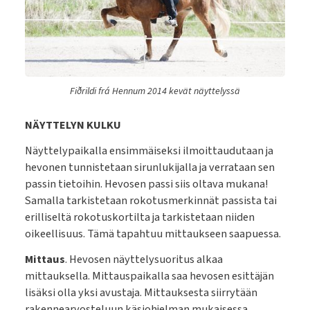
Fiðrildi frá Hennum 2014 kevät näyttelyssä
NÄYTTELYN KULKU
Näyttelypaikalla ensimmäiseksi ilmoittaudutaan ja
hevonen tunnistetaan sirunlukijalla ja verrataan sen
passin tietoihin. Hevosen passi siis oltava mukana!
Samalla tarkistetaan rokotusmerkinnät passista tai
erilliseltä rokotuskortilta ja tarkistetaan niiden
oikeellisuus. Tämä tapahtuu mittaukseen saapuessa.
Mittaus
. Hevosen näyttelysuoritus alkaa
mittauksella. Mittauspaikalla saa hevosen esittäjän
lisäksi olla yksi avustaja. Mittauksesta siirrytään
rakennearvosteluun käsiohjelman mukaisessa