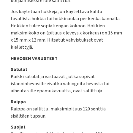
korjaamiseksi ei ole sallittua.
Jos käytetään hokkeja, on käytettävä kahta
tavallista hokkia tai hokkinaulaa per kenkä kannalla.
Hokkien tulee sopia kengän kokoon. Hokkien
maksimikoko on (pituus x leveys x korkeus) on 15 mm
x 15 mm x 12 mm. Hitsatut vahvistukset ovat
kiellettyjä.
HEVOSEN VARUSTEET
Satulat
Kaikki satulat ja vastaavat, jotka sopivat
islanninhevosille eivätkä vahingoita hevosta tai
aiheuta sille epämukavuutta, ovat sallittuja.
Raippa
Raippa on sallittu, maksimipituus 120 senttiä
sisältäen tupsun.
Suojat