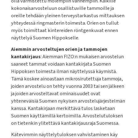
olla varmistettu molempiin vanhempiin. Kaikille
kokonaisarvosteluun osallistuville tammoille ja
oreille tehdään yleinen terveystarkastus mittauksen
yhteydessä ringmasterin toimesta. Orien on tullut
myös toimittaat kintereiden röntgenkuvat ennen
näyttelyä Suomen Hippokselle.
Aiemmin arvosteltujen orien ja tammojen
kantakirjaus
: Aiemman FIZO:n mukaisen arvostelun
saaneet tammat voidaan kantakirjata Suomen
Hippoksen toimesta ilman näyttelyssä käymistä.
Tämä koskee ainoastaan mikrosirutettuja tammoja,
joiden arvostelu on tehty vuonna 2003 tai sen jälkeen
ja joiden arvosteltavat ominaisuudet ovat
yhteneväisiä Suomen nykyisen arvostelujärjestelmän
kanssa. Kantakirjaan merkittävä tulos lasketaan
Suomen käyttämillä kertoimilla. Arvostelutuloksen
on tietenkin ylitettävä kantakirjausraja Suomessa.
Kätevimmin näyttelytuloksen vahvistaminen käy