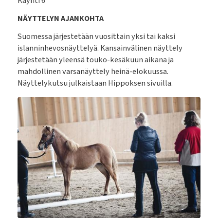
Käynti 6
NÄYTTELYN AJANKOHTA
Suomessa järjestetään vuosittain yksi tai kaksi
islanninhevosnäyttelyä. Kansainvälinen näyttely
järjestetään yleensä touko-kesäkuun aikana ja
mahdollinen varsanäyttely heinä-elokuussa.
Näyttelykutsu julkaistaan Hippoksen sivuilla.