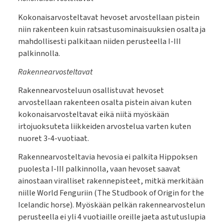
Kokonaisarvosteltavat hevoset arvostellaan pistein
niin rakenteen kuin ratsastusominaisuuksien osalta ja
mahdollisesti palkitaan niiden perusteella I-III
palkinnolla.
Rakennearvosteltavat
Rakennearvosteluun osallistuvat hevoset
arvostellaan rakenteen osalta pistein aivan kuten
kokonaisarvosteltavat eikä niitä myöskään
irtojuoksuteta liikkeiden arvostelua varten kuten
nuoret 3-4-vuotiaat.
Rakennearvosteltavia hevosia ei palkita Hippoksen
puolesta I-III palkinnolla, vaan hevoset saavat
ainostaan viralliset rakennepisteet, mitkä merkitään
niille World Fenguriin (The Studbook of Origin for the
Icelandic horse). Myöskään pelkän rakennearvostelun
perusteella ei yli 4 vuotiaille oreille jaeta astutuslupia