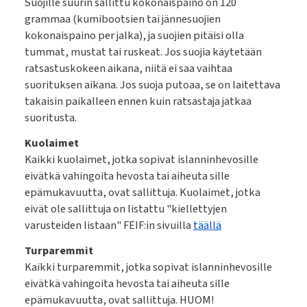
Suojille suurin sallittu kokonaispaino on 120
grammaa (kumibootsien tai jännesuojien
kokonaispaino per jalka), ja suojien pitäisi olla
tummat, mustat tai ruskeat. Jos suojia käytetään
ratsastuskokeen aikana, niitä ei saa vaihtaa
suorituksen aikana. Jos suoja putoaa, se on laitettava
takaisin paikalleen ennen kuin ratsastaja jatkaa
suoritusta.
Kuolaimet
Kaikki kuolaimet, jotka sopivat islanninhevosille
eivätkä vahingoita hevosta tai aiheuta sille
epämukavuutta, ovat sallittuja. Kuolaimet, jotka
eivät ole sallittuja on listattu "kiellettyjen
varusteiden listaan" FEIF:in sivuilla
täällä
Turparemmit
Kaikki turparemmit, jotka sopivat islanninhevosille
eivätkä vahingoita hevosta tai aiheuta sille
epämukavuutta, ovat sallittuja. HUOM!