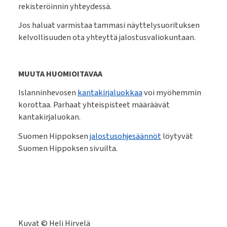
rekisteröinnin yhteydessä.
Jos haluat varmistaa tammasi näyttelysuorituksen
kelvollisuuden ota yhteyttä jalostusvaliokuntaan.
MUUTA HUOMIOITAVAA
Islanninhevosen
kantakirjaluokkaa
voi myöhemmin
korottaa. Parhaat yhteispisteet määräävät
kantakirjaluokan.
Suomen Hippoksen
jalostusohjesäännöt
löytyvät
Suomen Hippoksen sivuilta.
Kuvat © Heli Hirvelä