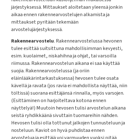
järjestyksessä. Mittaukset aloitetaan yleensä jonkin
aikaa ennen rakennearvostelujen alkamista ja
mittaukset pyritään tekemään
arvostelujärjestyksessä.
Rakennearvostelu
. Rakennearvostelussa hevonen
tulee esittää suitsittuna mahdollisimman kevyesti,
esim. kuolaimet, niskahihna ja ohjat, tai varsoilla
riimussa. Rakennearvostelun aikana ei saa käyttää
suojia. Rakennearvostelussa (ja oriin
eläinlääkärintarkastuksessa) hevosen tulee osata
kävellä ja ravata (jos ravia ei mahdollista näyttää, niin
töltissä) suorana esittäjänsä rinnalla, myös varsojen.
(Esittäminen on harjoiteltava kotona ennen
näyttelyä!) Muutoin hevosen tulisi arvostelun aikana
seistä ryhdikkäänä sivuttain tuomareihin nähden.
Hevosen tulisi olla tottunut jalkojen tunnusteluun ja
nosteluun. Kaviot on hyvä puhdistaa ennen
arvostelua ja esittäjä voi varmuuden vuoksi pitää