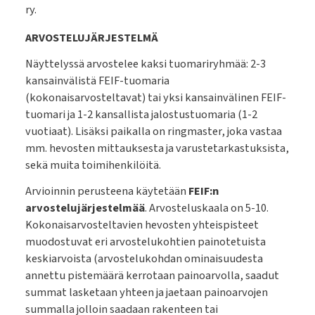
ry.
ARVOSTELUJÄRJESTELMÄ
Näyttelyssä arvostelee kaksi tuomariryhmää: 2-3
kansainvälistä FEIF-tuomaria
(kokonaisarvosteltavat) tai yksi kansainvälinen FEIF-
tuomari ja 1-2 kansallista jalostustuomaria (1-2
vuotiaat). Lisäksi paikalla on ringmaster, joka vastaa
mm. hevosten mittauksesta ja varustetarkastuksista,
sekä muita toimihenkilöitä.
Arvioinnin perusteena käytetään
FEIF:n
arvostelujärjestelmää
. Arvosteluskaala on 5-10.
Kokonaisarvosteltavien hevosten yhteispisteet
muodostuvat eri arvostelukohtien painotetuista
keskiarvoista (arvostelukohdan ominaisuudesta
annettu pistemäärä kerrotaan painoarvolla, saadut
summat lasketaan yhteen ja jaetaan painoarvojen
summalla jolloin saadaan rakenteen tai