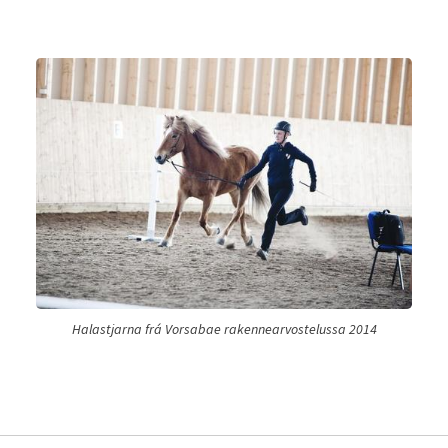
Halastjarna frá Vorsabae rakennearvostelussa 2014