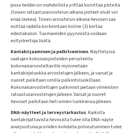
jossa heidän on mahdollista yrittää korottaa pisteitä
(toisen ratsastusarvostelun aikana pisteet eivät voi
enää laskea). Toisen arvostelun aikana hevosen saa
esittää radalla korkeintaan kolme (3) kertaa
edestakaisin. Tuomareiden pyynnöstä voidaan
esityskertoja lisätä.
Kantakirjaaminen ja palkitseminen
. Näyttelyssä
saatujen kokonaispisteiden perusteella
kokonaisarvosteltaville myönnetään
kantakirjaluokka arvostelujen jälkeen, ja varsat ja
nuoret palkitaan omilla palkintoluokillaan.
Kokonaisarvosteltujen palkinnot jaetaan viimeisten
ratsastusarvostelujen jälkeen. Varsat ja nuoret
hevoset palkitaan heti omien luokkiensa jälkeen.
DNA-näytteet ja terveystarkastus
. Kaikista
kantakirjattavista hevosista tulee olla DNA-näyte
analysoituna ja oriiden kohdalla polveutuminen tulee