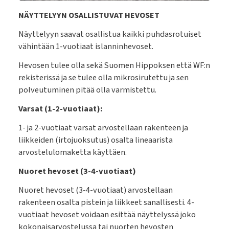
NÄYTTELYYN OSALLISTUVAT HEVOSET
Näyttelyyn saavat osallistua kaikki puhdasrotuiset
vähintään 1-vuotiaat islanninhevoset.
Hevosen tulee olla sekä Suomen Hippoksen että WF:n
rekisterissä ja se tulee olla mikrosirutettu ja sen
polveutuminen pitää olla varmistettu.
Varsat (1-2-vuotiaat):
1- ja 2-vuotiaat varsat arvostellaan rakenteen ja
liikkeiden (irtojuoksutus) osalta lineaarista
arvostelulomaketta käyttäen.
Nuoret hevoset (3-4-vuotiaat)
Nuoret hevoset (3-4-vuotiaat) arvostellaan
rakenteen osalta pistein ja liikkeet sanallisesti. 4-
vuotiaat hevoset voidaan esittää näyttelyssä joko
kokonaisarvostelussa tai nuorten hevosten