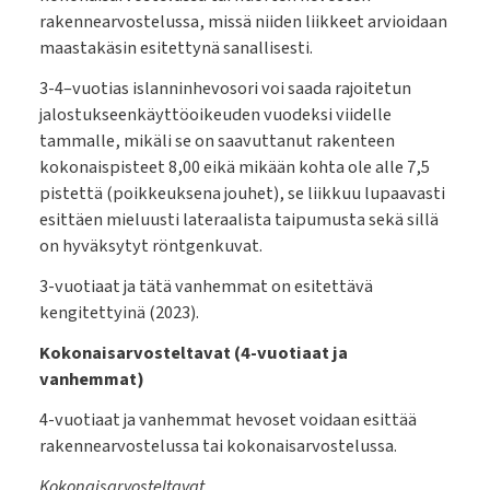
rakennearvostelussa, missä niiden liikkeet arvioidaan
maastakäsin esitettynä sanallisesti.
3-4–vuotias islanninhevosori voi saada rajoitetun
jalostukseenkäyttöoikeuden vuodeksi viidelle
tammalle, mikäli se on saavuttanut rakenteen
kokonaispisteet 8,00 eikä mikään kohta ole alle 7,5
pistettä (poikkeuksena jouhet), se liikkuu lupaavasti
esittäen mieluusti lateraalista taipumusta sekä sillä
on hyväksytyt röntgenkuvat.
3-vuotiaat ja tätä vanhemmat on esitettävä
kengitettyinä (2023).
Kokonaisarvosteltavat (4-vuotiaat ja
vanhemmat)
4-vuotiaat ja vanhemmat hevoset voidaan esittää
rakennearvostelussa tai kokonaisarvostelussa.
Kokonaisarvosteltavat