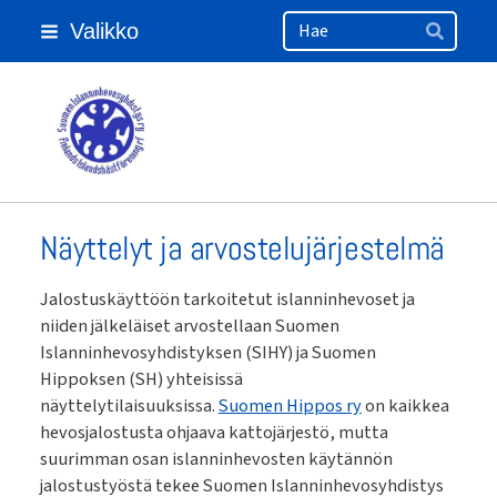
Haku
Siirry
Valikko
sivun
Hae
sisältöön
Suomen Islanninhevosyhdistys ry
Näyttelyt ja arvostelujärjestelmä
Jalostuskäyttöön tarkoitetut islanninhevoset ja
niiden jälkeläiset arvostellaan Suomen
Islanninhevosyhdistyksen (SIHY) ja Suomen
Hippoksen (SH) yhteisissä
näyttelytilaisuuksissa.
Suomen Hippos ry
on kaikkea
hevosjalostusta ohjaava kattojärjestö, mutta
suurimman osan islanninhevosten käytännön
jalostustyöstä tekee Suomen Islanninhevosyhdistys