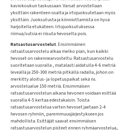
kaviokoukun taskussaan. Varsat arvostellaan
yksittäin rakenteen osalta ja irtojuoksutetaan myös
yksittäin. Juoksutusta ja kiinniottamista on hyvä
harjoitella etukäteen. Irtojuoksutuksessa
riimua/sutsia ei riisuta hevoselta pois.
Ratsastusarvostelut
. Ensimmäinen
ratsastusarvostelu alkaa melko pian, kun kaikki
hevoset on rakennearvosteltu. Ratsastusarvostelu
suoritetaan suoralla , matalasti aidatulla 4-6 metriä
leveällä ja 250-300 metriä pitkällä radalla, johon on
merkitty aloitus- ja lopetuspaikat sekä ns.
arvostelualue 150 metriä. Ensimmäisen
ratsastusarvostelun aikana hevonen voidaan esittää
suoralla 4-5 kertaa edestakaisin. Toista
ratsastusarvostelua varten hevoset jaetaan 2-4
hevosen ryhmiin, paremmuusjärjestykseen jos
mahdollista. Esittäjät saavat ensimmäisen
ratsastusarvostelun pisteet ennen ryhmäarvostelua,