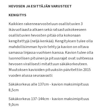
HEVOSEN JA ESITTÄJÄN VARUSTEET
KENGITYS
Kaikkien rakennearvosteluun osallistuvien 3
ikävuotiaasta alkaen sekä ratsastuskokeeseen
osallistuvien hevosten pitää olla kokonaan
kengitettyjä (neljä kenkää). Kengityksen tulee olla
mahdollisimman hyvin tehty ja kavion on oltava
samassa linjassa vuohisen kanssa. Kavion tulee olla
luonnollisen pituinen ja pituusrajat ovat suhteessa
hevosen virallisesti mitattuun säkäkorkeuteen.
Muutoksen kavioiden pituuksiin päivitettiin 2015
vuoden alussa seuraavasti:
Säkäkorkeus alle 137cm - kavion maksimipituus
8,5cm
Säkäkorkeus 137-144cm - kavion maksimipituus
9,0cm