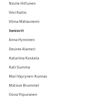
Nicole Hiltunen
Viivi Kallio
Vilma Mätäsniemi
Seniorit
Anna Hynninen
Desiree Alameri
Katariina Koskela
Kati Summa
Mari Väyrynen-Kunnas
Matisse Brummel
Oona Ylipuranen