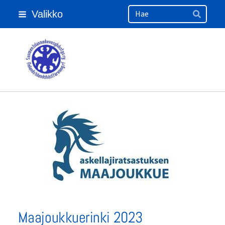
Haku
Siirry
Valikko
sivun
Hae
sisältöön
Suomen Islanninhevosyhdistys ry
Maajoukkuerinki 2023