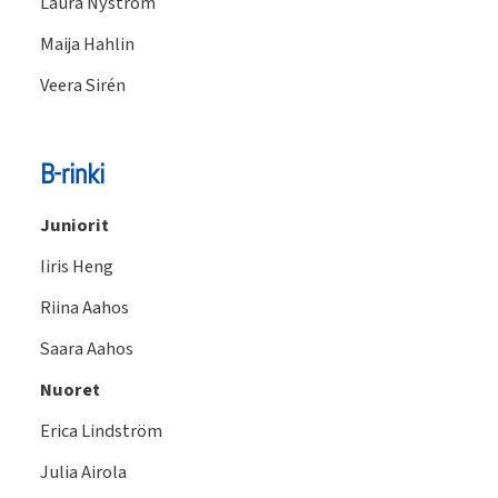
Laura Nyström
Maija Hahlin
Veera Sirén
B-rinki
Juniorit
Iiris Heng
Riina Aahos
Saara Aahos
Nuoret
Erica Lindström
Julia Airola