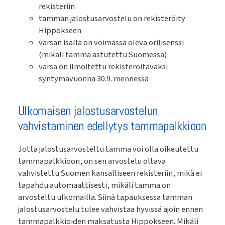
rekisteriin
tamman jalostusarvostelu on rekisteröity
Hippokseen
varsan isällä on voimassa oleva orilisenssi
(mikäli tamma astutettu Suomessa)
varsa on ilmoitettu rekisteröitäväksi
syntymävuonna 30.9. mennessä
Ulkomaisen jalostusarvostelun
vahvistaminen edellytys tammapalkkioon
Jotta jalostusarvosteltu tamma voi olla oikeutettu
tammapalkkioon, on sen arvostelu oltava
vahvistettu Suomen kansalliseen rekisteriin, mikä ei
tapahdu automaattisesti, mikäli tamma on
arvosteltu ulkomailla. Siinä tapauksessa tamman
jalostusarvostelu tulee vahvistaa hyvissä ajoin ennen
tammapalkkioiden maksatusta Hippokseen. Mikäli