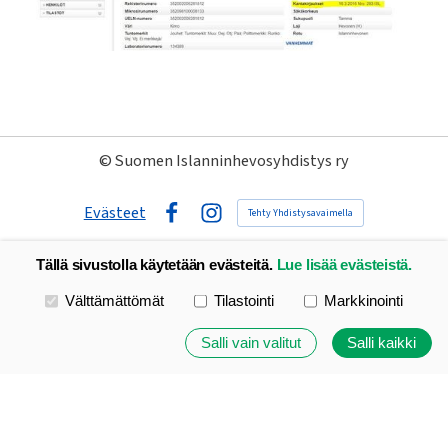
©
Suomen Islanninhevosyhdistys ry
Evästeet
Tehty Yhdistysavaimella
Facebook
Instagram
Tällä sivustolla käytetään evästeitä.
Lue lisää evästeistä.
Valitse käytettävät evästeet
Välttämättömät
Tilastointi
Markkinointi
Salli vain valitut
Salli kaikki