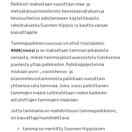
Palkkiot maksetaan vuosittain maa- ja
metsätalousministeriön hevoskasvatuksen ja
hevosurheilun edistämiseen käytettävästä
rahoituksesta Suomen Hippos ry kautta varsan
kasvattajalle.
Tammapalkkion suuruus on ollut toistaiseksi
400€/vuosi
ja se maksetaan tamman jokaisesta
varsasta, mikäli tamma jalostusarvostelu tuloksensa
puolesta yltää palkkiohin. Palkkiojärjestelmä
mukaan poni-, vuonohevos- ja
islanninhevostammoista palkitaan vuosittain
yhteensä sata tammaa. Joka vuosi palkittavien
tammojen määrä suhteutetaan rodun kaikkien
astutettujen tammojen määrään.
Jotta tammalla on mahdollisuus tammapalkkioon,
on kasvattaja huolehdittava:
tamma on merkitty Suomen Hippoksen