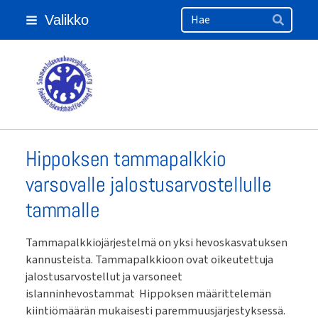
Haku
Siirry
Valikko
sivun
Hae
sisältöön
Suomen Islanninhevosyhdistys ry
Hippoksen tammapalkkio
varsovalle jalostusarvostellulle
tammalle
Tammapalkkiojärjestelmä on yksi hevoskasvatuksen
kannusteista. Tammapalkkioon ovat oikeutettuja
jalostusarvostellut ja varsoneet
islanninhevostammat Hippoksen määrittelemän
kiintiömäärän mukaisesti paremmuusjärjestyksessä.