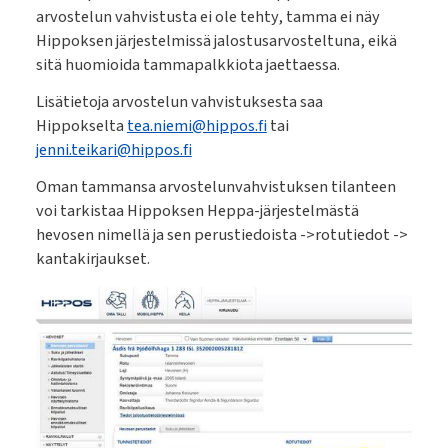
arvostelun vahvistusta ei ole tehty, tamma ei näy
Hippoksen järjestelmissä jalostusarvosteltuna, eikä
sitä huomioida tammapalkkiota jaettaessa.
Lisätietoja arvostelun vahvistuksesta saa
Hippokselta
tea.niemi@hippos.fi
tai
jenni.teikari@hippos.fi
Oman tammansa arvostelunvahvistuksen tilanteen
voi tarkistaa Hippoksen Heppa-järjestelmästä
hevosen nimellä ja sen perustiedoista ->rotutiedot ->
kantakirjaukset.