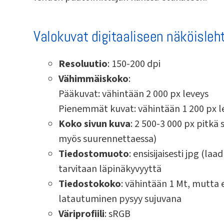
Valokuvat digitaaliseen näköisleh
Resoluutio
: 150-200 dpi
Vähimmäiskoko
:
Pääkuvat: vähintään 2 000 px leveys
Pienemmät kuvat: vähintään 1 200 px l
Koko sivun kuva
: 2 500-3 000 px pitkä
myös suurennettaessa)
Tiedostomuoto
: ensisijaisesti jpg (laa
tarvitaan läpinäkyvyyttä
Tiedostokoko
: vähintään 1 Mt, mutta e
latautuminen pysyy sujuvana
Väriprofiili
: sRGB