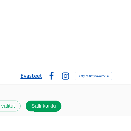
Evästeet
Tehty Yhdistysavaimella
Facebook
Instagram
 valitut
Salli kaikki