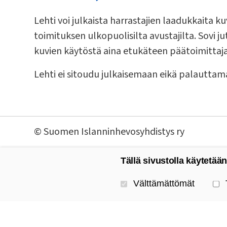
Lehti voi julkaista harrastajien laadukkaita k
toimituksen ulkopuolisilta avustajilta. Sovi 
kuvien käytöstä aina etukäteen päätoimittaj
Lehti ei sitoudu julkaisemaan eikä palauttam
©
Suomen Islanninhevosyhdistys ry
Tällä sivustolla käytetään
Valitse käytettävät evästeet
Välttämättömät