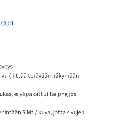
teen
eveys
 sivu (riittää terävään näkymään
dukas, ei ylipakattu) tai png jos
nintään 5 Mt / kuva, jotta sivujen