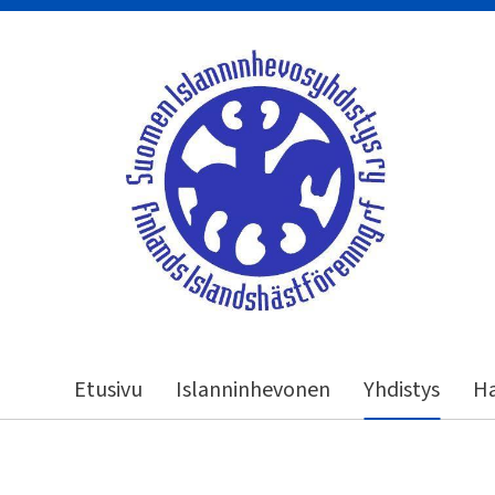
Siirry
sivun
sisältöön
Suomen Islanninhevosyhdistys ry
Etusivu
Islanninhevonen
Yhdistys
Ha