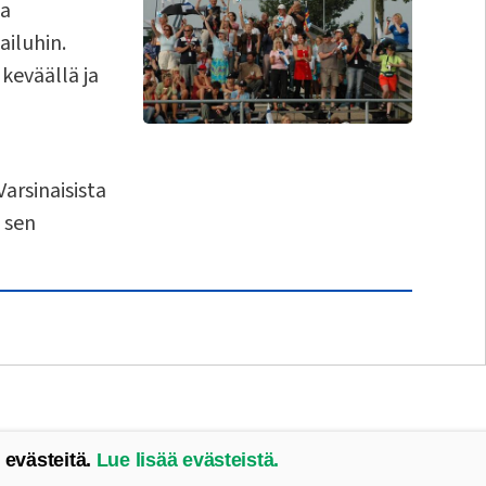
ia
ailuhin.
 keväällä ja
arsinaisista
ä sen
 evästeitä.
Lue lisää evästeistä.