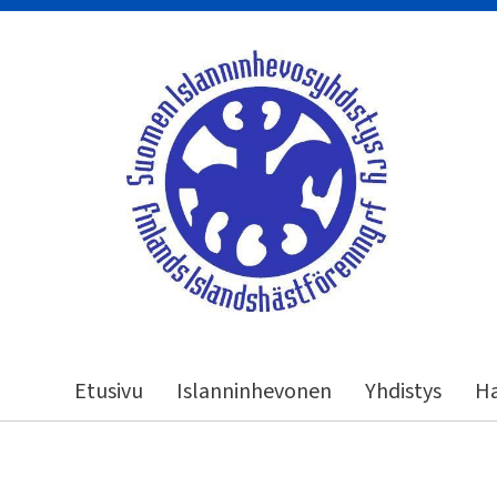
Siirry
sivun
sisältöön
Suomen Islanninhevosyhdistys ry
Etusivu
Islanninhevonen
Yhdistys
Ha