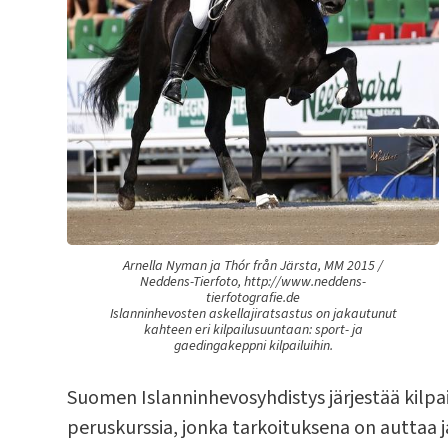
Arnella Nyman ja Thór från Järsta, MM 2015 /
Neddens-Tierfoto, http://www.neddens-
tierfotografie.de
Islanninhevosten askellajiratsastus on jakautunut
kahteen eri kilpailusuuntaan: sport- ja
gaedingakeppni kilpailuihin.
Suomen Islanninhevosyhdistys järjestää kilp
peruskurssia, jonka tarkoituksena on auttaa 