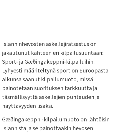
Islanninhevosten askellajiratsastus on
jakautunut kahteen eri kilpailusuuntaan:
Sport- ja Gæðingakeppni-kilpailuihin.
Lyhyesti määriteltynä sport on Euroopasta
alkunsa saanut kilpailumuoto, missä
painotetaan suorituksen tarkkuutta ja
täsmällisyyttä askellajien puhtauden ja
näyttävyyden lisäksi.
Gæðingakeppni-kilpailumuoto on lähtöisin
Islannista ja se painottaakin hevosen