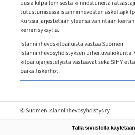
uusia kilpailemisesta kiinnostuneita ratsastaj
tutustumisessa islanninhevosten askellajikilp
Kurssia järjestetään yleensä vähintään kerran
kerran syksyllä.
Islanninhevoskilpailuista vastaa Suomen
Islanninhevosyhdistyksen urheiluvaliokunta. V
kilpailujärjestelyistä vastaavat sekä SIHY ett
paikalliskerhot.
©
Suomen Islanninhevosyhdistys ry
Tällä sivustolla käytetään