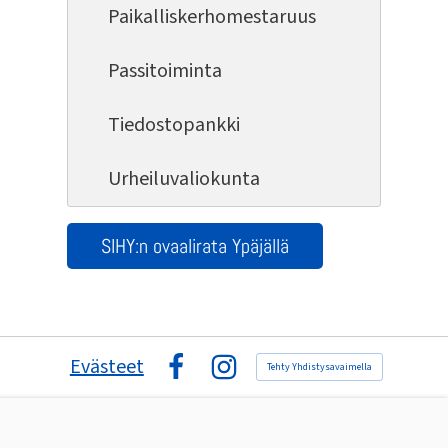
Paikalliskerhomestaruus
Passitoiminta
Tiedostopankki
Urheiluvaliokunta
SIHY:n ovaalirata Ypäjällä
Evästeet
Tehty Yhdistysavaimella
Facebook
Instagram