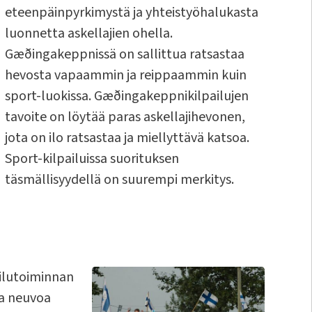
eteenpäinpyrkimystä ja yhteistyöhalukasta
luonnetta askellajien ohella.
Gæðingakeppnissä on sallittua ratsastaa
hevosta vapaammin ja reippaammin kuin
sport-luokissa. Gæðingakeppnikilpailujen
tavoite on löytää paras askellajihevonen,
jota on ilo ratsastaa ja miellyttävä katsoa.
Sport-kilpailuissa suorituksen
täsmällisyydellä on suurempi merkitys.
ailutoiminnan
ja neuvoa