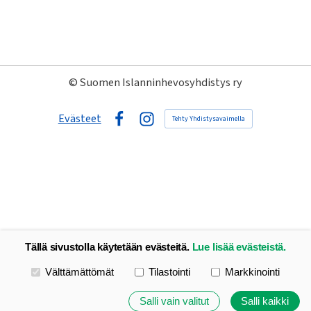
©
Suomen Islanninhevosyhdistys ry
Evästeet
Tehty Yhdistysavaimella
Facebook
Instagram
Tällä sivustolla käytetään evästeitä.
Lue lisää evästeistä.
Valitse käytettävät evästeet
Välttämättömät
Tilastointi
Markkinointi
Salli vain valitut
Salli kaikki