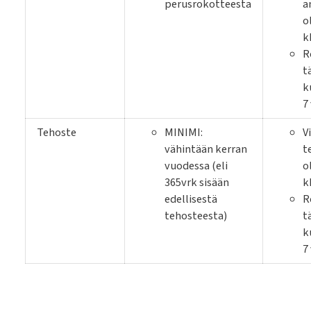
perusrokotteesta
a
o
k
R
t
k
7
Tehoste
MINIMI:
V
vähintään kerran
t
vuodessa (eli
o
365vrk sisään
k
edellisestä
R
tehosteesta)
t
k
7