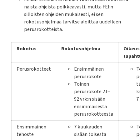
näistä ohjeista poikkeavasti, mutta FEI:n
silloisten ohjeiden mukaisesti, ei sen
rokotusohjelmaa tarvitse aloittaa uudelleen
perusrokotteista.
Rokotus
Rokotusohjelma
Oikeus
tapah
Perusrokotteet
Ensimmäinen
T
perusrokote
p
Toinen
t
perusrokote 21–
k
92 vrk:n sisään
7
ensimmäisestä
perusrokotteesta
Ensimmäinen
7 kuukauden
T
tehoste
sisään toisesta
p