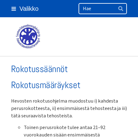
Haku
Siirry
Valikko
sivun
Hae
sisältöön
Suomen Islanninhevosyhdistys ry
Rokotussäännöt
Rokotusmääräykset
Hevosten rokotusohjelma muodostuu i) kahdesta
perusrokotteesta, ii) ensimmäisestä tehosteesta ja iii)
tätä seuraavista tehosteista.
Toinen perusrokote tulee antaa 21–92
vuorokauden sisään ensimmäisestä