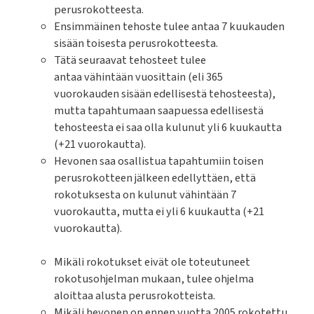
perusrokotteesta.
Ensimmäinen tehoste tulee antaa 7 kuukauden
sisään toisesta perusrokotteesta.
Tätä seuraavat tehosteet tulee
antaa vähintään vuosittain (eli 365
vuorokauden sisään edellisestä tehosteesta),
mutta tapahtumaan saapuessa edellisestä
tehosteesta ei saa olla kulunut yli 6 kuukautta
(+21 vuorokautta).
Hevonen saa osallistua tapahtumiin toisen
perusrokotteen jälkeen edellyttäen, että
rokotuksesta on kulunut vähintään 7
vuorokautta, mutta ei yli 6 kuukautta (+21
vuorokautta).
Mikäli rokotukset eivät ole toteutuneet
rokotusohjelman mukaan, tulee ohjelma
aloittaa alusta perusrokotteista.
Mikäli hevonen on ennen vuotta 2005 rokotettu