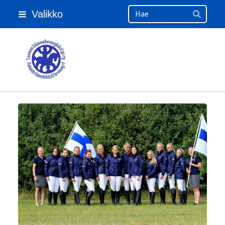
Haku
Siirry
Valikko
sivun
Hae
sisältöön
Suomen Islanninhevosyhdistys ry