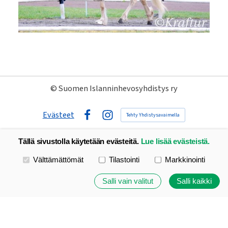
©
Suomen Islanninhevosyhdistys ry
Evästeet
Tehty Yhdistysavaimella
Facebook
Instagram
Tällä sivustolla käytetään evästeitä.
Lue lisää evästeistä.
Valitse käytettävät evästeet
Välttämättömät
Tilastointi
Markkinointi
Salli vain valitut
Salli kaikki