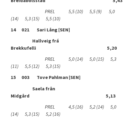
Breidabólsstad 5,43
PREL 5,5
(10)
5,5
(9)
5,0
(14)
5,3
(15)
5,5
(10)
14 021 Sari Lång [SEN]
Hallveig frá
Brekkufelli 5,20
PREL 5,0
(14)
5,0
(15)
5,3
(11)
5,5
(12)
5,3
(15)
15 003 Tove Pahlman [SEN]
Saela från
Midgård 5,13
PREL 4,5
(16)
5,2
(14)
5,0
(14)
5,3
(15)
5,2
(16)