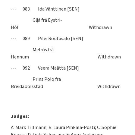
--- 083 Ida Vänttinen [SEN]
Gljá frá Eystri-
Hól Withdrawn
--- 089 Pilvi Routasalo [SEN]
Melrós frá
Hennum Withdrawn
--- 092 Veera Määttä [SEN]
Prins Polo fra
Breidabolsstad Withdrawn
Judges:
A: Mark Tillmann; B: Laura Pihkala-Posti; C: Sophie
Kovacs; D: Leila Salovaara; E: Anna Andersen;