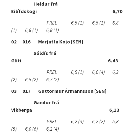
Heidur frá
Eilífdskogi 6,70
PREL 6,5
(1)
6,5
(1)
6,8
(1)
6,8
(1)
6,8
(1)
02 016 Marjatta Kojo [SEN]
Sóldís frá
Gliti 6,43
PREL 6,5
(1)
6,0
(4)
6,3
(2)
6,5
(2)
6,7
(2)
03 017 Guttormur Ármannsson [SEN]
Gandur frá
Vikberga 6,13
PREL 6,2
(3)
6,2
(2)
5,8
(5)
6,0
(6)
6,2
(4)