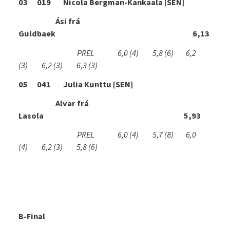
03 019 Nicola Bergman-Kankaala [SEN]
Ási frá
Guldbaek 6,13
PREL 6,0
(4)
5,8
(6)
6,2
(3)
6,2
(3)
6,3
(3)
05 041 Julia Kunttu [SEN]
Alvar frá
Lasola 5,93
PREL 6,0
(4)
5,7
(8)
6,0
(4)
6,2
(3)
5,8
(6)
B-Final