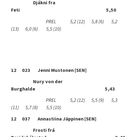
Djákni fra
Feti 5,50
PREL 5,2
(12)
5,8
(6)
5,2
(13)
6,0
(6)
5,5
(10)
12 023 Jenni Mustonen [SEN]
Nury von der
Burghalde 5,43
PREL 5,2
(12)
5,5
(9)
5,3
(11)
5,7
(8)
5,5
(10)
12 037 Annastiina Jäppinen [SEN]
Frosti frá