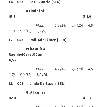
16 035 Satu Vuorio [SEN]
Heimir frá
Gliti 5,10
PREL 5,0
(14)
5,0
(15)
4,8
(16)
5,3
(15)
5,7
(9)
17 045 Raili Minkkinen [SEN]
Þristur frá
Ragnheiðarstöðum
4,57
PREL 4,2
(18)
2,8
(19)
4,5
(17)
5,0
(18)
5,2
(16)
18 006 Linda Karlsson [SEN]
Glitfaxi frá
Holti 4,53