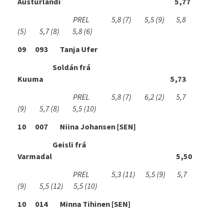
Austurlandi 5,77
PREL 5,8
(7)
5,5
(9)
5,8
(5)
5,7
(8)
5,8
(6)
09 093 Tanja Ufer
Soldán frá
Kuuma 5,73
PREL 5,8
(7)
6,2
(2)
5,7
(9)
5,7
(8)
5,5
(10)
10 007 Niina Johansen [SEN]
Geisli frá
Varmadal 5,50
PREL 5,3
(11)
5,5
(9)
5,7
(9)
5,5
(12)
5,5
(10)
10 014 Minna Tihinen [SEN]