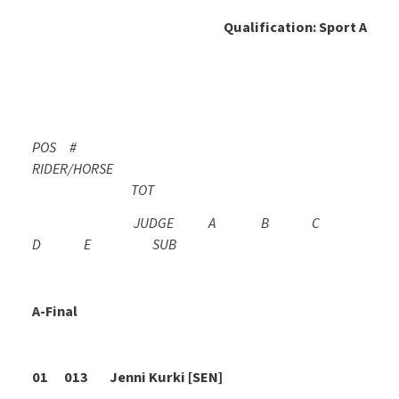
Qualification: Sport A
POS #
RIDER/HORSE
TOT
JUDGE A B C
D E SUB
A-Final
01 013 Jenni Kurki [SEN]