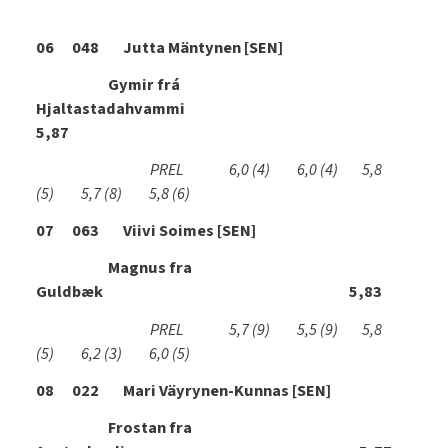
06 048 Jutta Mäntynen [SEN]
Gymir frá
Hjaltastadahvammi
5,87
PREL 6,0
(4)
6,0
(4)
5,8
(5)
5,7
(8)
5,8
(6)
07 063 Viivi Soimes [SEN]
Magnus fra
Guldbæk 5,83
PREL 5,7
(9)
5,5
(9)
5,8
(5)
6,2
(3)
6,0
(5)
08 022 Mari Väyrynen-Kunnas [SEN]
Frostan fra