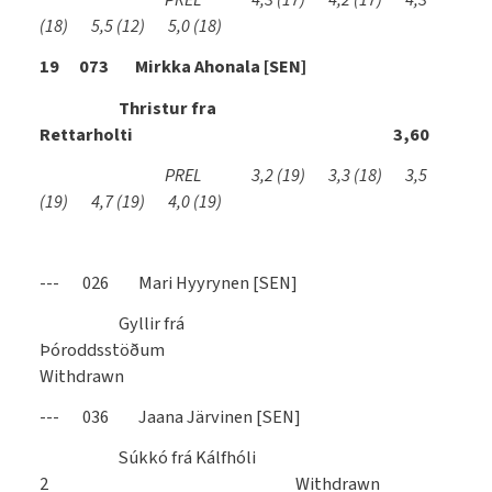
PREL 4,3
(17)
4,2
(17)
4,3
(18)
5,5
(12)
5,0
(18)
19 073 Mirkka Ahonala [SEN]
Thristur fra
Rettarholti 3,60
PREL 3,2
(19)
3,3
(18)
3,5
(19)
4,7
(19)
4,0
(19)
--- 026 Mari Hyyrynen [SEN]
Gyllir frá
Þóroddsstöðum
Withdrawn
--- 036 Jaana Järvinen [SEN]
Súkkó frá Kálfhóli
2 Withdrawn