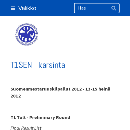
Haku
Siirry
Valikko
sivun
Hae
sisältöön
Suomen Islanninhevosyhdistys ry
T1SEN - karsinta
Suomenmestaruuskilpailut 2012 - 13-15 heinä
2012
T1 Tölt - Preliminary Round
Final Result List