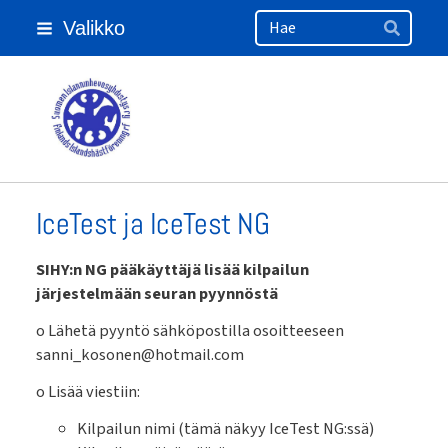
Haku
Siirry
Valikko
sivun
Hae
sisältöön
Suomen Islanninhevosyhdistys ry
IceTest ja IceTest NG
SIHY:n NG pääkäyttäjä lisää kilpailun
järjestelmään seuran pyynnöstä
o Lähetä pyyntö sähköpostilla osoitteeseen
sanni_kosonen@hotmail.com
o Lisää viestiin:
Kilpailun nimi (tämä näkyy IceTest NG:ssä)