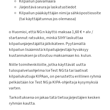
Kilpailun päivämäärä
Järjestävä seura ja laskutustiedot
Kilpailun pääkäyttäjän nimi ja sähköpostiosoite
(tai käyttäjätunnus jos olemassa)
o Huomioi, että NG:n käyttö maksaa 1,60 € + alv /
startannut ratsukko, minkä SIHY laskuttaa
kilpailunjärjestäjältä jälkikäteen. Pyytämällä
kilpailun lisäämistä kilpailujärjestäjä hyväksyy
kustannuksen ja sitoutuu maksamaan ko. kulun.
Niille toimihenkilöille, jotka käyttävät uutta
tulospalveluohjelma IceTest NG:tä tai laativat
kilpailukutsuja KIPAan, on perustettu erillinen ryhmä
pelkästään Ice Test NG ja KIPA-ohjeita ja kysymyksiä
varten.
Tarkoituksena on jakaa tätä tietoa järjestäjien kesken
ryhmän kautta.