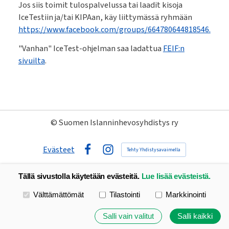
Jos siis toimit tulospalvelussa tai laadit kisoja
IceTestiin ja/tai KIPAan, käy liittymässä ryhmään
https://www.facebook.com/groups/664780644818546.
"Vanhan" IceTest-ohjelman saa ladattua
FEIF:n
sivuilta
.
©
Suomen Islanninhevosyhdistys ry
Evästeet
Tehty Yhdistysavaimella
Facebook
Instagram
Tällä sivustolla käytetään evästeitä.
Lue lisää evästeistä.
Valitse käytettävät evästeet
Välttämättömät
Tilastointi
Markkinointi
Salli vain valitut
Salli kaikki