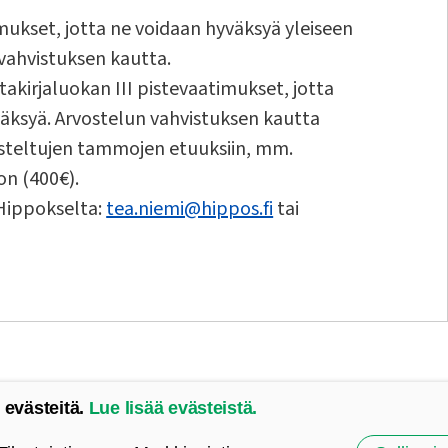
mukset, jotta ne voidaan hyväksyä yleiseen
vahvistuksen kautta.
kirjaluokan III pistevaatimukset, jotta
väksyä. Arvostelun vahvistuksen kautta
steltujen tammojen etuuksiin, mm.
on (400€).
 Hippokselta:
tea.niemi@hippos.fi
tai
 evästeitä.
Lue lisää evästeistä.