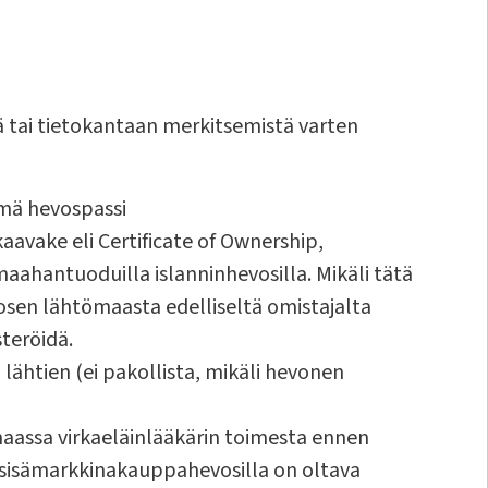
 tai tietokantaan merkitsemistä varten
mä hevospassi
avake eli Certificate of Ownership,
aahantuoduilla islanninhevosilla. Mikäli tätä
vosen lähtömaasta edelliseltä omistajalta
steröidä.
ähtien (ei pakollista, mikäli hevonen
aassa virkaeläinlääkärin toimesta ennen
 sisämarkkinakauppahevosilla on oltava