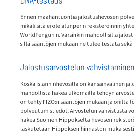
DNA-testaus
Ennen maahantuontia jalostushevosen polve
mikäli sitä ei ole alunperin rekisteröinnin yhte
WorldFenguriin. Varsinkin mahdollisilla jalos
sillä sääntöjen mukaan ne tulee testata sekä
Jalostusarvostelun vahvistaminen
Koska islanninhevosilla on kansainvälinen jal
mahdollista hakea ulkomailla tehdyn arvoste
on tehty FIZO:n sääntöjen mukaan ja oriilta l
polveutumistiedot. Arvostelun vahvistusta voi
hakea Suomen Hippokselta hevosen rekisteröi
laskutetaan Hippoksen hinnaston mukaisesti