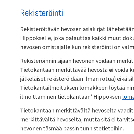
Rekisteröinti
Rekisteröitävän hevosen asiakirjat lähetetää
Hippokselle, joka palauttaa kaikki muut dok
hevosen omistajalle kun rekisteröinti on valm
Rekisteröinnin sijaan hevonen voidaan merkit
Tietokantaan merkittävää hevosta
ei
voida k
jälkeläiset rekisteröidään ilman rotua) eikä sil
Tietokantailmoituksen lomakkeen löytää nim
ilmoittaminen tietokantaan' Hippoksen
loma
Tietokantaan merkittävältä hevoselta vaaditaa
merkittävältä hevoselta, mutta sitä ei tarvit
hevonen täsmää passin tunnistetietoihin.