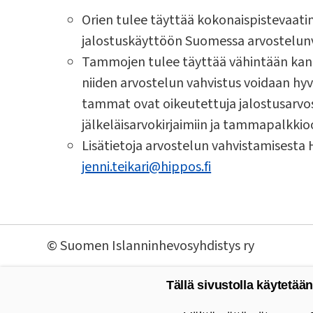
Orien tulee täyttää kokonaispistevaati
jalostuskäyttöön Suomessa arvostelun
Tammojen tulee täyttää vähintään kanta
niiden arvostelun vahvistus voidaan hy
tammat ovat oikeutettuja jalostusarvo
jälkeläisarvokirjaimiin ja tammapalkkio
Lisätietoja arvostelun vahvistamisesta
jenni.teikari@hippos.fi
©
Suomen Islanninhevosyhdistys ry
Tällä sivustolla käytetään
Valitse käytettävät evästeet