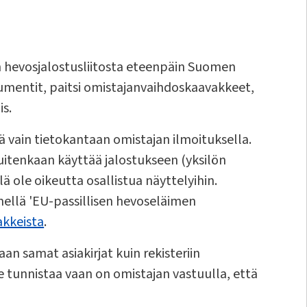
n hevosjalostusliitosta eteenpäin Suomen
umentit, paitsi omistajanvaihdoskaavakkeet,
is.
ä vain tietokantaan omistajan ilmoituksella.
uitenkaan käyttää jalostukseen (yksilön
lä ole oikeutta osallistua näyttelyihin.
ellä 'EU-passillisen hevoseläimen
kkeista
.
n samat asiakirjat kuin rekisteriin
se tunnistaa vaan on omistajan vastuulla, että