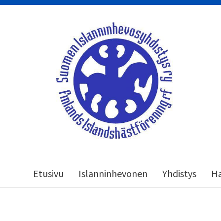
Siirry
sivun
sisältöön
Suomen Islanninhevosyhdistys ry
Etusivu
Islanninhevonen
Yhdistys
Ha