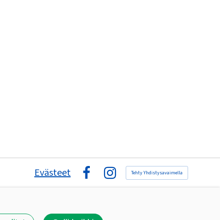
Evästeet
Tehty Yhdistysavaimella
Facebook
Instagram