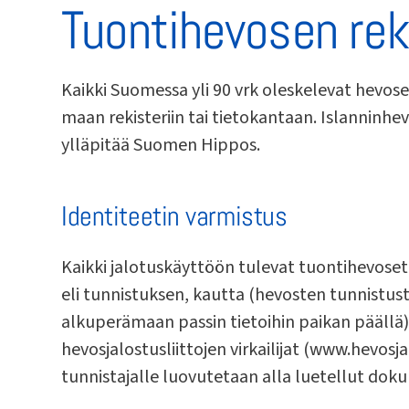
Tuontihevosen rek
Kaikki Suomessa yli 90 vrk oleskelevat hevo
maan rekisteriin tai tietokantaan. Islanninhev
ylläpitää Suomen Hippos.
Identiteetin varmistus
Kaikki jalotuskäyttöön tulevat tuontihevoset 
eli tunnistuksen, kautta (hevosten tunnistus
alkuperämaan passin tietoihin paikan päällä)
hevosjalostusliittojen virkailijat (www.hevosja
tunnistajalle luovutetaan alla luetellut dok