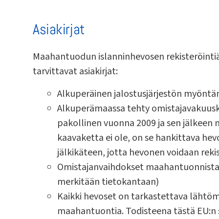
Asiakirjat
Maahantuodun islanninhevosen rekisteröintiä
tarvittavat asiakirjat:
Alkuperäinen jalostusjärjestön myöntä
Alkuperämaassa tehty omistajavakuuska
pakollinen vuonna 2009 ja sen jälkeen m
kaavaketta ei ole, on se hankittava he
jälkikäteen, jotta hevonen voidaan reki
Omistajanvaihdokset maahantuonnista l
merkitään tietokantaan)
Kaikki hevoset on tarkastettava lähtöm
maahantuontia. Todisteena tästä EU:n