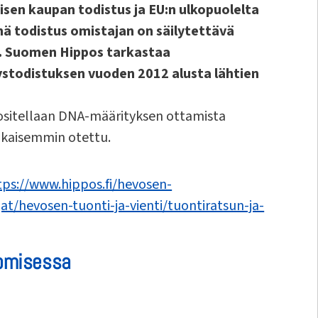
isen kaupan todistus ja EU:n ulkopuolelta
mä todistus omistajan on säilytettävä
. Suomen Hippos tarkastaa
stodistuksen vuoden 2012 alusta lähtien
uositellaan DNA-määrityksen ottamista
aikaisemmin otettu.
tps://www.hippos.fi/hevosen-
at/hevosen-tuonti-ja-vienti/tuontiratsun-ja-
uomisessa