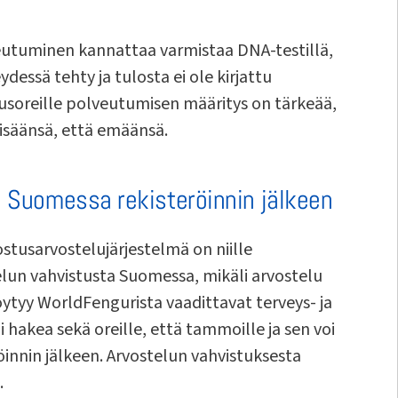
utuminen kannattaa varmistaa DNA-testillä,
ydessä tehty ja tulosta ei ole kirjattu
tusoreille polveutumisen määritys on tärkeää,
 isäänsä, että emäänsä.
 Suomessa rekisteröinnin jälkeen
ostusarvostelujärjestelmä on niille
lun vahvistusta Suomessa, mikäli arvostelu
öytyy WorldFengurista vaadittavat terveys- ja
 hakea sekä oreille, että tammoille ja sen voi
nnin jälkeen. Arvostelun vahvistuksesta
.