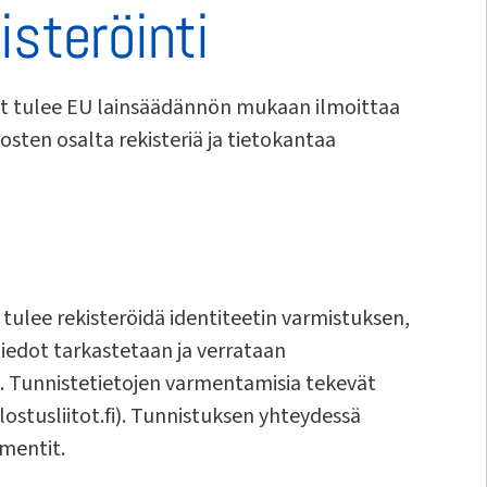
isteröinti
set tulee EU lainsäädännön mukaan ilmoittaa
osten osalta rekisteriä ja tietokantaa
tulee rekisteröidä identiteetin varmistuksen,
tiedot tarkastetaan ja verrataan
. Tunnistetietojen varmentamisia tekevät
lostusliitot.fi). Tunnistuksen yhteydessä
umentit.