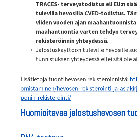
TRACES- terveystodistus eli EU:n sisä
tulevilla hevosilla CVED-todistus. Tä
viiden vuoden ajan maahantuonnista
maahantuontia varten tehdyn tervey
rekisteröinnin yhteydessä.
Jalostuskäyttöön tuleville hevosille s
tunnistuksen yhteydessä ellei sitä ole 
Lisätietoja tuontihevosen rekisteröinnistä:
ht
omistaminen/hevosen-rekisterointi-ja-asiakirj
ponin-rekisterointi/
Huomioitavaa jalostushevosen t