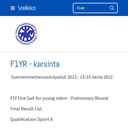
Haku
Siirry
Valikko
sivun
Hae
sisältöön
Suomen Islanninhevosyhdistys ry
F1YR - karsinta
Suomenmestaruuskilpailut 2012 - 13-15 heinä 2012
F1Y Five Gait for young riders - Preliminary Round
Final Result List
Qualification: Sport A