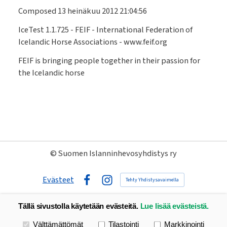
Composed 13 heinäkuu 2012 21:04:56
IceTest 1.1.725 - FEIF - International Federation of
Icelandic Horse Associations - www.feif.org
FEIF is bringing people together in their passion for
the Icelandic horse
©
Suomen Islanninhevosyhdistys ry
Evästeet
Tehty Yhdistysavaimella
Facebook
Instagram
Tällä sivustolla käytetään evästeitä.
Lue lisää evästeistä.
Valitse käytettävät evästeet
Välttämättömät
Tilastointi
Markkinointi