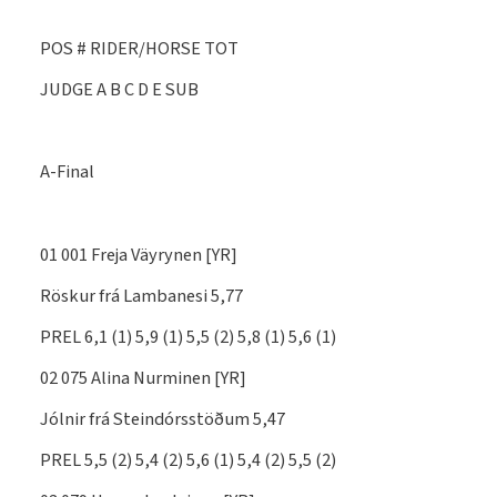
POS # RIDER/HORSE TOT
JUDGE A B C D E SUB
A-Final
01 001 Freja Väyrynen [YR]
Röskur frá Lambanesi 5,77
PREL 6,1 (1) 5,9 (1) 5,5 (2) 5,8 (1) 5,6 (1)
02 075 Alina Nurminen [YR]
Jólnir frá Steindórsstöðum 5,47
PREL 5,5 (2) 5,4 (2) 5,6 (1) 5,4 (2) 5,5 (2)