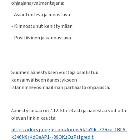
ohjaajana/valmentajana:
- Asiantunteva ja innostava
- Kiinnostunut kehittymään
- Positiivinen ja kannustava
Suomen äänestyksen voittaja osallistuu
kansainväliseen äänestykseen
islanninhevosmaailman parhaasta ohjaajasta.
Äänestysaikaa on 7.12. klo 23 asti ja äänestää voit alla
olevan linkin kautta:
https://docs.google.com/forms/d/1xYIk_Z2Rxo-1BLA-
k346N9rKdQeAP1--89QKzQzPsIg/edit