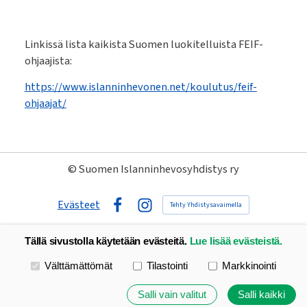
Linkissä lista kaikista Suomen luokitelluista FEIF-
ohjaajista:
https://www.islanninhevonen.net/koulutus/feif-
ohjaajat/
©
Suomen Islanninhevosyhdistys ry
Evästeet
Tehty Yhdistysavaimella
Facebook
Instagram
Tällä sivustolla käytetään evästeitä.
Lue lisää evästeistä.
Valitse käytettävät evästeet
Välttämättömät
Tilastointi
Markkinointi
Salli vain valitut
Salli kaikki