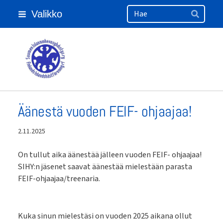
Haku
Siirry
Valikko
sivun
Hae
sisältöön
Suomen Islanninhevosyhdistys ry
Äänestä vuoden FEIF- ohjaajaa!
2.11.2025
On tullut aika äänestää jälleen vuoden FEIF- ohjaajaa!
SIHY:n jäsenet saavat äänestää mielestään parasta
FEIF-ohjaajaa/treenaria.
Kuka sinun mielestäsi on vuoden 2025 aikana ollut