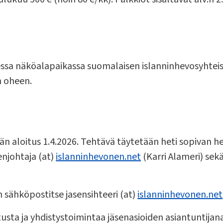
sa näköalapaikassa suomalaisen islanninhevosyhteisö
n oheen.
aloitus 1.4.2026. Tehtävä täytetään heti sopivan hen
njohtaja (at)
islanninhevonen.net
(Karri Alameri) sekä
sähköpostitse jasensihteeri (at)
islanninhevonen.net
ta ja yhdistystoimintaa jäsenasioiden asiantuntijan