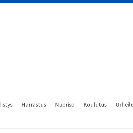
istys
Harrastus
Nuoriso
Koulutus
Urheil