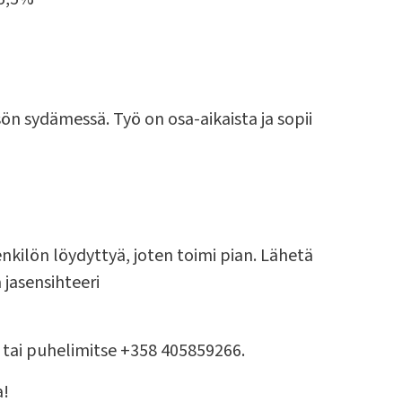
n sydämessä. Työ on osa-aikaista ja sopii
kilön löydyttyä, joten toimi pian. Lähetä
 jasensihteeri
tai puhelimitse +358 405859266.
a!