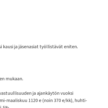
kausi ja jäsenasiat työllistävät eniten.
ien mukaan.
vastuullisuuden ja ajankäytön vuoksi
i-maaliskuu 1120 e (noin 370 e/kk), huhti-
25,5%