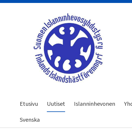
Siirry
sivun
sisältöön
Suomen Islanninhevosyhdistys ry
Etusivu
Uutiset
Islanninhevonen
Yhd
Svenska