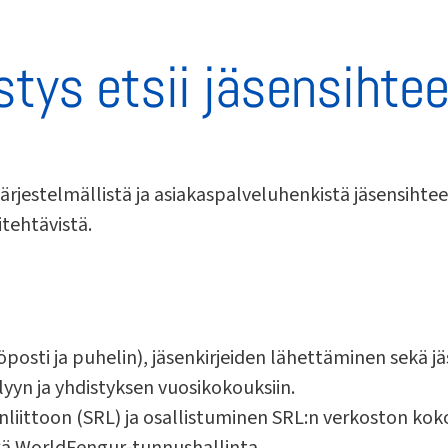
tys etsii jäsensihtee
järjestelmällistä ja asiakaspalveluhenkistä jäsensiht
itehtävistä.
osti ja puhelin), jäsenkirjeiden lähettäminen sekä jä
yn ja yhdistyksen vuosikokouksiin.
liittoon (SRL) ja osallistuminen SRL:n verkoston koko