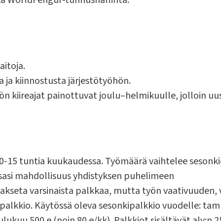
sekä WorldFengur-tunnushallinta.
aitoja.
a ja kiinnostusta järjestötyöhön.
 kiireajat painottuvat joulu–helmikuulle, jolloin uusi 
10-15 tuntia kuukaudessa. Työmäärä vaihtelee sesonk
sasi mahdollisuus yhdistyksen puhelimeen
makseta varsinaista palkkaa, mutta työn vaativuuden, 
alkkio. Käytössä oleva sesonkipalkkio vuodelle: tamm
ulukuu 500 e (noin 80 e/kk). Palkkiot sisältävät alv:n 