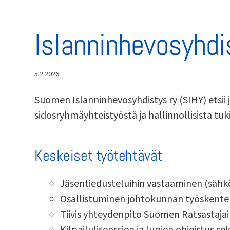
Islanninhevosyhdis
5.2.2026
Suomen Islanninhevosyhdistys ry (SIHY) etsii 
sidosryhmäyhteistyöstä ja hallinnollisista tuk
Keskeiset työtehtävät
Jäsentiedusteluihin vastaaminen (sähköp
Osallistuminen johtokunnan työskentely
Tiivis yhteydenpito Suomen Ratsastajain