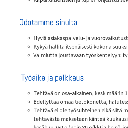
Kilpailulisenssien ja lupien ohjeistus 
Odotamme sinulta
Hyviä asiakaspalvelu- ja vuorovaikutust
Kykyä hallita itsenäisesti kokonaisuuksi
Valmiutta joustavaan työskentelyyn: työn
Työaika ja palkkaus
Tehtävä on osa-aikainen, keskimäärin 
Edellyttää omaa tietokonetta, halutes
Tehtävä ei ole työsuhteinen eikä siitä 
tehtävästä maksetaan kiinteä kuukausip
kesäkuu 250 e (noin 80 e/kk) ja heinä-jo