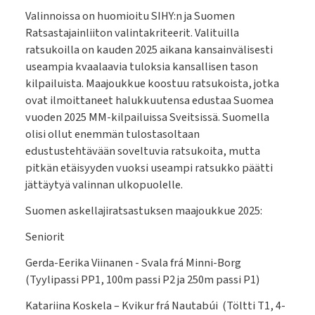
Valinnoissa on huomioitu SIHY:n ja Suomen
Ratsastajainliiton valintakriteerit. Valituilla
ratsukoilla on kauden 2025 aikana kansainvälisesti
useampia kvaalaavia tuloksia kansallisen tason
kilpailuista. Maajoukkue koostuu ratsukoista, jotka
ovat ilmoittaneet halukkuutensa edustaa Suomea
vuoden 2025 MM-kilpailuissa Sveitsissä. Suomella
olisi ollut enemmän tulostasoltaan
edustustehtävään soveltuvia ratsukoita, mutta
pitkän etäisyyden vuoksi useampi ratsukko päätti
jättäytyä valinnan ulkopuolelle.
Suomen askellajiratsastuksen maajoukkue 2025:
Seniorit
Gerda-Eerika Viinanen - Svala frá Minni-Borg
(Tyylipassi PP1, 100m passi P2 ja 250m passi P1)
Katariina Koskela – Kvikur frá Nautabúi (Töltti T1, 4-