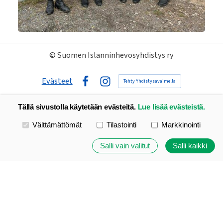
©
Suomen Islanninhevosyhdistys ry
Evästeet
Tehty Yhdistysavaimella
Facebook
Instagram
Tällä sivustolla käytetään evästeitä.
Lue lisää evästeistä.
Valitse käytettävät evästeet
Välttämättömät
Tilastointi
Markkinointi
Salli vain valitut
Salli kaikki