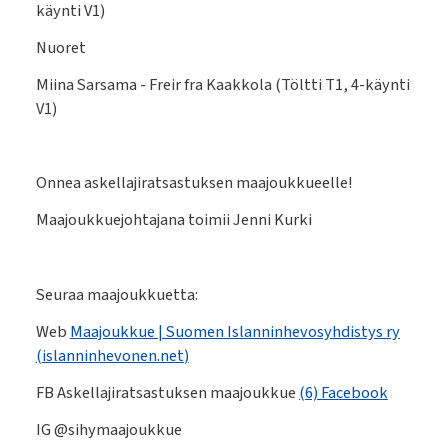
käynti V1)
Nuoret
Miina Sarsama - Freir fra Kaakkola (Töltti T1, 4-käynti
V1)
Onnea askellajiratsastuksen maajoukkueelle!
Maajoukkuejohtajana toimii Jenni Kurki
Seuraa maajoukkuetta:
Web
Maajoukkue | Suomen Islanninhevosyhdistys ry
(
islanninhevonen.net
)
FB Askellajiratsastuksen maajoukkue
(6) Facebook
IG @sihymaajoukkue