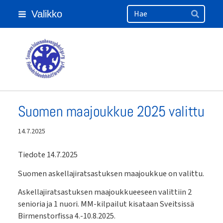
Haku
Siirry
Valikko
sivun
Hae
sisältöön
Suomen Islanninhevosyhdistys ry
Suomen maajoukkue 2025 valittu
14.7.2025
Tiedote 14.7.2025
Suomen askellajiratsastuksen maajoukkue on valittu.
Askellajiratsastuksen maajoukkueeseen valittiin 2
senioria ja 1 nuori. MM-kilpailut kisataan Sveitsissä
Birmenstorfissa 4.-10.8.2025.